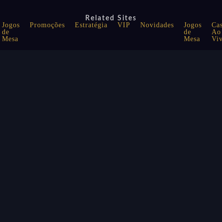
Related Sites
Jogos
Promoções
Estratégia
VIP
Novidades
Jogos
Ca
de
de
Ao
Mesa
Mesa
Vi