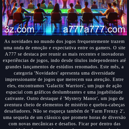
As novidades no mundo dos jogos frequentemente trazem
uma onda de emoção e expectativa entre os gamers. O site
A777 se destaca por reunir as mais recentes e inovadoras
experiências de jogos, indo desde títulos independentes até
grandes lançamentos de estúdios renomados. Este mês, a
categoria 'Novidades' apresenta uma diversidade
impressionante de jogos que merecem sua atenção. Entre
eles, encontramos 'Galactic Warriors', um jogo de ação
espacial com gráficos deslumbrantes e uma jogabilidade
cativante. Outro destaque é 'Mystery Manor', um jogo de
aventura cheio de elementos de mistério e quebra-cabeças
desafiadores. Não se esqueça também de 'Farm Frenzy 2',
uma sequela de um clássico que promete horas de diversão
com novas mecânicas e desafios. Ficar por dentro das