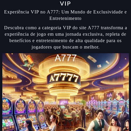
VIP
Experiência VIP no A777: Um Mundo de Exclusividade e
Entretenimento
Descubra como a categoria VIP do site A777 transforma a
experiência de jogo em uma jornada exclusiva, repleta de
benefícios e entretenimento de alta qualidade para os
jogadores que buscam o melhor.