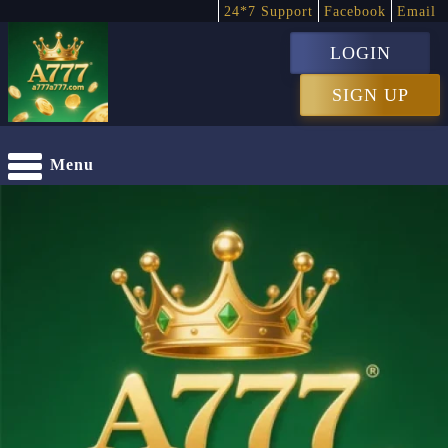
24*7 Support
Facebook
Email
LOGIN
SIGN UP
Menu