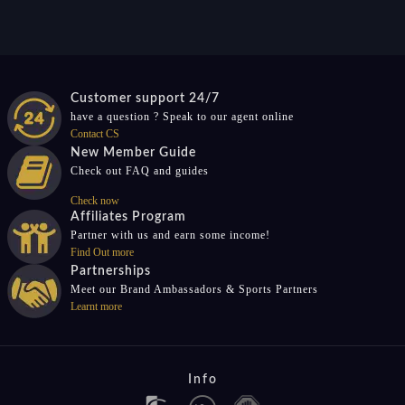
Customer support 24/7
have a question ? Speak to our agent online
Contact CS
New Member Guide
Check out FAQ and guides
Check now
Affiliates Program
Partner with us and earn some income!
Find Out more
Partnerships
Meet our Brand Ambassadors & Sports Partners
Learnt more
Info